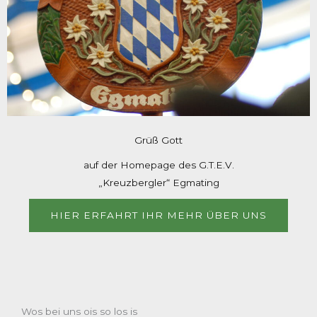
Grüß Gott
auf der Homepage des G.T.E.V.
„Kreuzbergler“ Egmating
HIER ERFAHRT IHR MEHR ÜBER UNS
Wos bei uns ois so los is