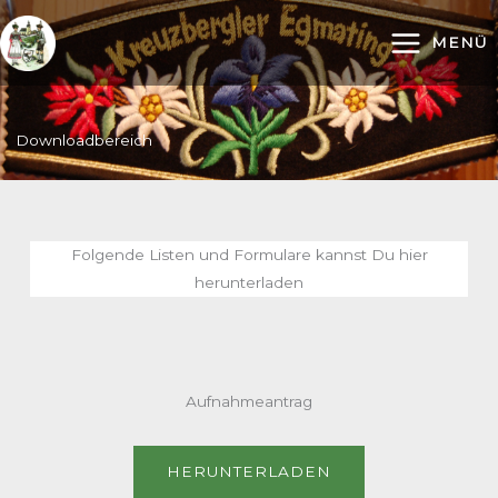
Zum
Inhalt
MENÜ
springen
Downloadbereich
Folgende Listen und Formulare kannst Du hier
herunterladen
Aufnahmeantrag
HERUNTERLADEN