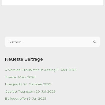
S
u
c
Neueste Beiträge
h
e
4-Vereine Preisplattln in Assling 11. April 2026
n
Theater März 2026
n
a
Hoagascht 26. Oktober 2025
c
Gaufest Traunstein 20. Juli 2025
h
Bulldogtreffen 5. Juli 2025
: