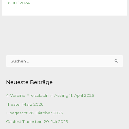
6. Juli 2024
S
u
c
Neueste Beiträge
h
e
4-Vereine Preisplattln in Assling 11. April 2026
n
Theater März 2026
n
a
Hoagascht 26. Oktober 2025
c
Gaufest Traunstein 20. Juli 2025
h