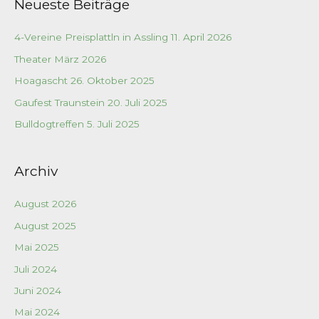
Neueste Beiträge
h
e
4-Vereine Preisplattln in Assling 11. April 2026
n
Theater März 2026
n
a
Hoagascht 26. Oktober 2025
c
Gaufest Traunstein 20. Juli 2025
h
Bulldogtreffen 5. Juli 2025
:
Archiv
August 2026
August 2025
Mai 2025
Juli 2024
Juni 2024
Mai 2024