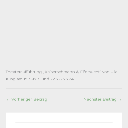
Theateraufführung „Kaiserschmarrn & Eifersucht“ von Ulla
Kling am 15.3.-17.3. und 22.3.-23.3.24
←
Vorheriger Beitrag
Nächster Beitrag
→