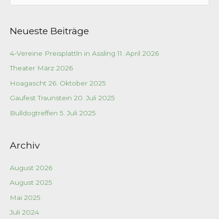
u
c
Neueste Beiträge
h
e
4-Vereine Preisplattln in Assling 11. April 2026
n
Theater März 2026
n
a
Hoagascht 26. Oktober 2025
c
Gaufest Traunstein 20. Juli 2025
h
Bulldogtreffen 5. Juli 2025
:
Archiv
August 2026
August 2025
Mai 2025
Juli 2024